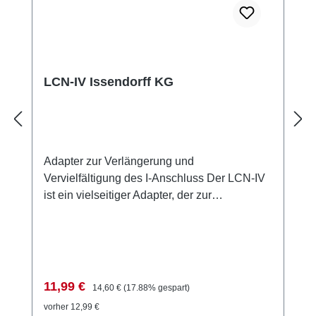
LCN-IV Issendorff KG
Adapter zur Verlängerung und
Vervielfältigung des I-Anschluss Der LCN-IV
ist ein vielseitiger Adapter, der zur
Verlängerung und Vervielfältigung des I-
Anschlusses dient. Er ermöglicht die
Verbindung von bis zu zwei LCN-IV-
Adaptern, um den I-Anschluss mit IY(ST)Y
2x2x0,8mm bis zu 50m zu verlängern.
Verkaufspreis:
Regulärer Preis:
11,99 €
14,60 €
(17.88% gespart)
Zusätzlich fungiert der LCN-IVH als
vorher 12,99 €
Impulssensor, der ein 5V Signal über