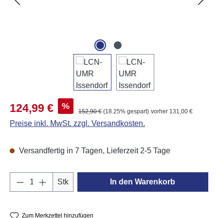
Verkaufspreis:
%
124,99 €
Regulärer Preis:
152,90 €
(18.25% gespart)
vorher 131,00 €
Preise inkl. MwSt. zzgl. Versandkosten.
Versandfertig in 7 Tagen, Lieferzeit 2-5 Tage
Produkt Anzahl: Gib den gewünschten Wert e
Stk
In den Warenkorb
Zum Merkzettel hinzufügen