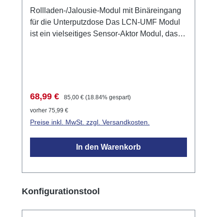
Rollladen-/Jalousie-Modul mit Binäreingang
für die Unterputzdose Das LCN-UMF Modul
ist ein vielseitiges Sensor-Aktor Modul, das
speziell für die Steuerung von Rollladen- und
Jalousiemotoren entwickelt wurde. Es bietet
zwei schaltbare, gegeneinander verriegelte
230V Relais-Ausgänge sowie drei
Binäreingänge für die Integration von
Verkaufspreis:
Regulärer Preis:
68,99 €
85,00 €
(18.84% gespart)
potenzialfreien Kontakten, wie beispielsweise
vorher 75,99 €
Fensterkontakte. Das Modul ermöglicht eine
Preise inkl. MwSt. zzgl. Versandkosten.
flexible Programmierung über die LCN-
Systemsoftware LCN-PRO und kann
In den Warenkorb
dezentral in tiefen Schalter-, Verteiler- oder
Elektronikdosen installiert werden.
Anwendungsgebiete Steuerung von
Rollladen- und Jalousiemotoren. Steuerung
Produktgalerie überspringen
Konfigurationstool
von Beschattungen und Belüftungen.
Dezentrale Steuerung von Leinwänden oder