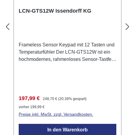
LCN-GTS12W Issendorff KG
Frameless Sensor Keypad mit 12 Tasten und
Temperaturfühler Der LCN-GTS12W ist ein
hochmodernes, rahmenloses Sensor-Tastfeld
mit 12 kapazitiven Tasten. Diese Tasten
reagieren auf Berührungen und ermöglichen
eine intuitive Steuerung von LCN-Modulen.
Der integrierte Temperaturfühler ist ideal für
die Temperaturregelung in verschiedenen
Verkaufspreis:
Regulärer Preis:
197,99 €
248,70 €
(20.39% gespart)
Umgebungen. Technische Daten
vorher 199,99 €
Abmessungen: 75mm x 145mm x 10.5mm (B
Preise inkl. MwSt. zzgl. Versandkosten.
x L x H) Schutzklasse: IP20
Anwendungsbeispiele Steuerung von
In den Warenkorb
Heizungs- und Klimaanlagen. Regelung von