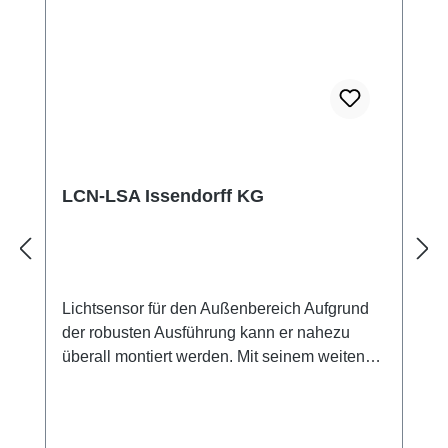
verwenden Sie das Kontaktformular bei
Interesse. Herzlichen Dank.
LCN-LSA Issendorff KG
Lichtsensor für den Außenbereich Aufgrund
der robusten Ausführung kann er nahezu
überall montiert werden. Mit seinem weiten
Messbereich ist er für die üblichen
Anwendungen bestens geeignet. Einsatz als
Dämmerungsschalter, Sonnenschutz usw.