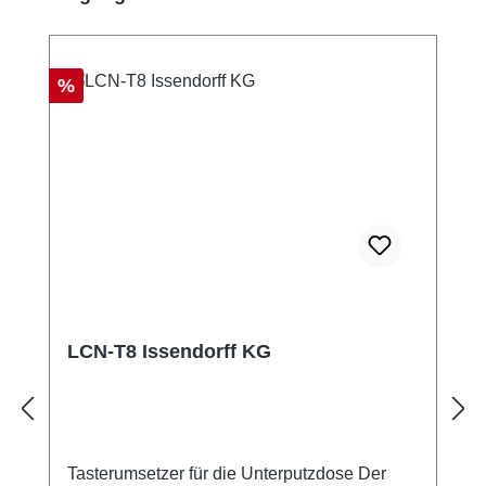
52mm x 20mm Schutzklasse: IP20
Rabatt
%
LCN-T8 Issendorff KG
Tasterumsetzer für die Unterputzdose Der