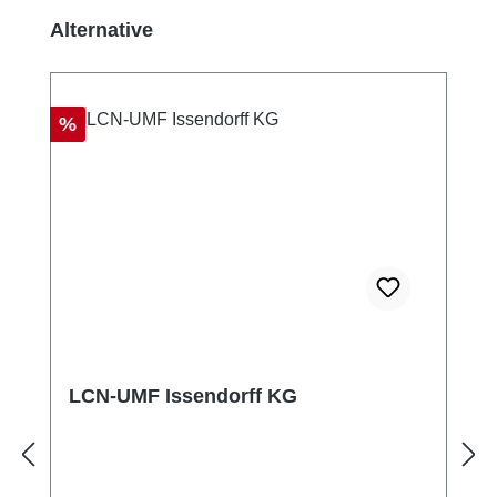
Produktgalerie überspringen
Alternative
Rabatt
%
LCN-UMF Issendorff KG