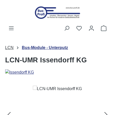
Zum Hauptinhalt springen
Du hast 0 Produk
Ware
LCN
Bus-Module - Unterputz
LCN-UMR Issendorff KG
Bildergalerie überspringen