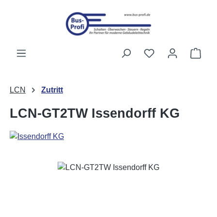
Zum Hauptinhalt springen
Du hast 0 Produk
Ware
LCN
Zutritt
LCN-GT2TW Issendorff KG
Bildergalerie überspringen