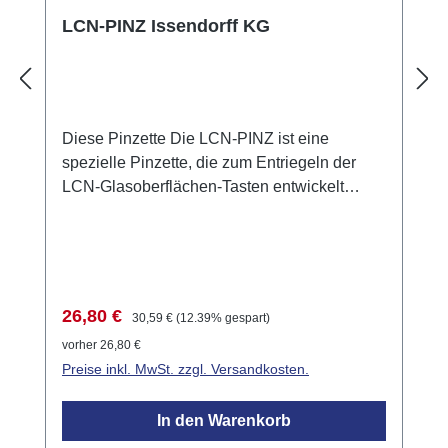
LCN-PINZ Issendorff KG
Diese Pinzette Die LCN-PINZ ist eine
spezielle Pinzette, die zum Entriegeln der
LCN-Glasoberflächen-Tasten entwickelt
wurde. Diese Tasten sind mit einem seitlichen
Verriegelungsstift ausgestattet, der mit der
Pinzette leicht entfernt werden kann, ohne
Schaden zu verursachen. Dies erleichtert die
Installation und Wartung der Tasten erheblich.
Verkaufspreis:
Regulärer Preis:
26,80 €
30,59 €
(12.39% gespart)
Anwendungsbeispiele Installation von LCN-
vorher 26,80 €
Glasoberflächen-Tasten Wartung und
Preise inkl. MwSt. zzgl. Versandkosten.
Austausch von Tasten ohne Beschädigung
Technische Daten Ergonomisches Design für
In den Warenkorb
einfache Handhabung Material: Hochwertiger