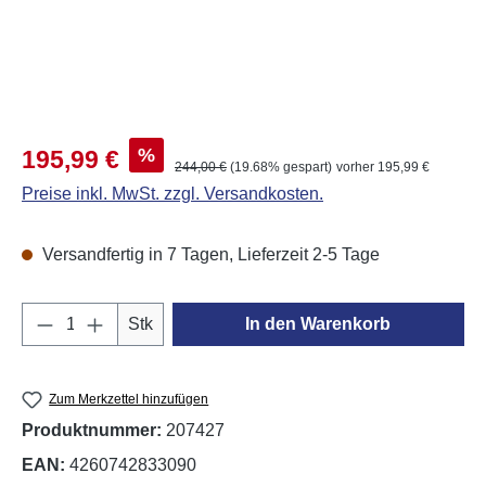
Verkaufspreis:
%
195,99 €
Regulärer Preis:
244,00 €
(19.68% gespart)
vorher 195,99 €
Preise inkl. MwSt. zzgl. Versandkosten.
Versandfertig in 7 Tagen, Lieferzeit 2-5 Tage
Produkt Anzahl: Gib den gewünschten Wert e
Stk
In den Warenkorb
Zum Merkzettel hinzufügen
Produktnummer:
207427
EAN:
4260742833090