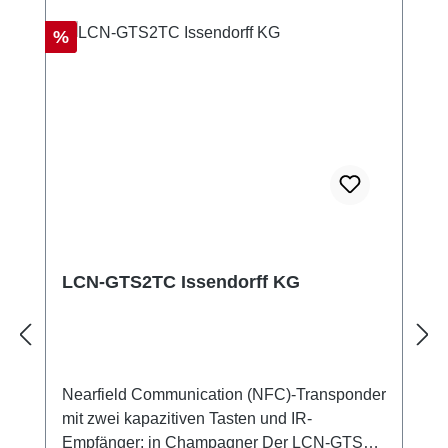
Rabatt
%
LCN-GTS2TC Issendorff KG
Nearfield Communication (NFC)-Transponder
mit zwei kapazitiven Tasten und IR-
Empfänger; in Champagner Der LCN-GTS2T