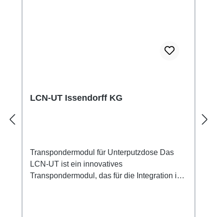
Funktionen ausgelöst werden, dabei
überträgt sie zur Sicherheit einen vom Nutzer
definierten Code sowie ihre Seriennummer
zur Identifikation. Der dimmbare Corona®-
Lichtkranz dient wie bei den LCN-GT-
Glastastenfeldern der dekorativen
Wandbeleuchtung und als dezentes
Orientierungslicht. Technische Daten
Abmessungen: 75mm x 75mm
LCN-UT Issendorff KG
Transpondermodul für Unterputzdose Das
LCN-UT ist ein innovatives
Transpondermodul, das für die Integration in
Unterputzdosen entwickelt wurde. Es
ermöglicht die Erkennung von
Transponderkarten und Schlüsselanhängern