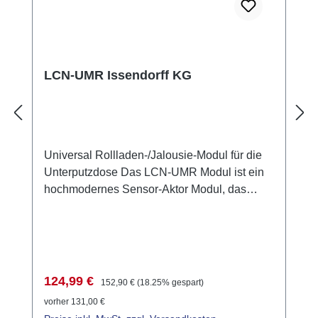
LCN-UMR Issendorff KG
Universal Rollladen-/Jalousie-Modul für die
Unterputzdose Das LCN-UMR Modul ist ein
hochmodernes Sensor-Aktor Modul, das
speziell für die Steuerung von Rollladen- und
Jalousiemotoren konzipiert wurde. Es verfügt
über zwei schaltbare, gegeneinander
verriegelte Relais-Ausgänge mit einer
Nennspannung von 230V. Das Modul ist
Verkaufspreis:
Regulärer Preis:
124,99 €
152,90 €
(18.25% gespart)
ideal für die Integration in Unterputzdosen
vorher 131,00 €
und ermöglicht eine einfache Installation und