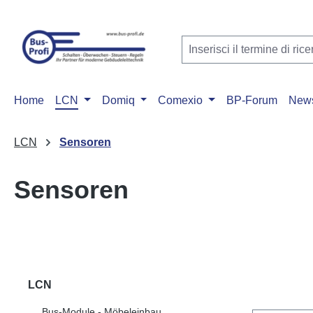
sa al contenuto principale
Salta alla ricerca
Passa alla navigazione principale
Home
LCN
Domiq
Comexio
BP-Forum
New
LCN
Sensoren
Sensoren
LCN
Bus-Module - Möbeleinbau