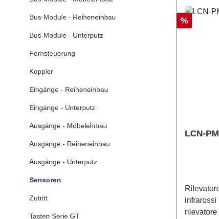
Bus-Module - Reiheneinbau
Sconto
%
Bus-Module - Unterputz
Fernsteuerung
Koppler
Eingänge - Reiheneinbau
Eingänge - Unterputz
Ausgänge - Möbeleinbau
LCN-PMI
Ausgänge - Reiheneinbau
Ausgänge - Unterputz
Sensoren
Rilevator
Zutritt
infrarossi
rilevator
Tasten Serie GT