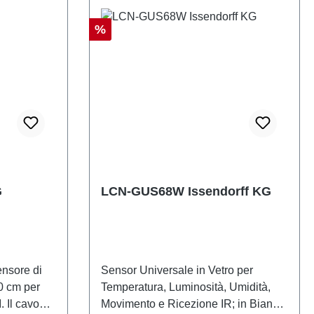
Sconto
%
G
LCN-GUS68W Issendorff KG
ensore di
Sensor Universale in Vetro per
0 cm per
Temperatura, Luminosità, Umidità,
. Il cavo
Movimento e Ricezione IR; in Bianco