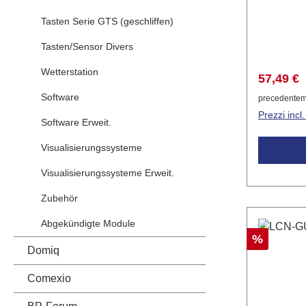
infrarossi
Tasten Serie GTS (geschliffen)
progettato
movimenti
Tasten/Sensor Divers
nella radi
Wetterstation
all'intern
Prezzo d
57,49 €
rilevamen
Software
precedentem
automatizz
Prezzi incl
illuminazi
Software Erweit.
commercia
Visualisierungssysteme
tramite il
LCN. Il c
Visualisierungssysteme Erweit.
due LCN-I
Zubehör
consenten
flessibile. Dat
Abgekündigte Module
Fissaggio 
Sconto
%
Domiq
giunzion
45mm x 2
Comexio
IP20 Il LCN-PMI è ideale per
l'integraz