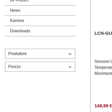
BP-Forum
automazion
News
Karriere
Downloads
LCN-GU
Produttore
Sensore U
Prezzo
Temperatu
Movimento
Il LCN-G
universal
offre le s
GUSB ma 
bianco. M
Prezzo d
149,99 
luminosit