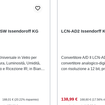
e degli edifici.
SW Issendoroff KG
LCN-AD2 Issendorff 
niversale in Vetro per
Convertitore A/D Il LCN-A
ra, Luminosità, Umidità,
convertitore analogico-dig
 e Ricezione IR; in Bianco
con risoluzione a 12 bit, p
USW è un sensore
specificamente per il bus
e altamente sviluppato che
Consente la conversione p
tesse funzioni del LCN-
segnali analogici in valori 
in un elegante design
possono poi essere elabor
isura temperatura,
sistema LCN. Con i suoi i
i vendita:
Prezzo normale:
Prezzo di vendita:
Prezzo normale:
€
138,99 €
188,01 €
(20.22% risparmio)
168,60 €
(17.56% r
à, umidità e movimento ed è
flessibili, il LCN-AD2 può