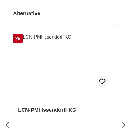
Salta la galleria dei prodotti
Alternative
Sconto
%
LCN-PMI Issendorff KG