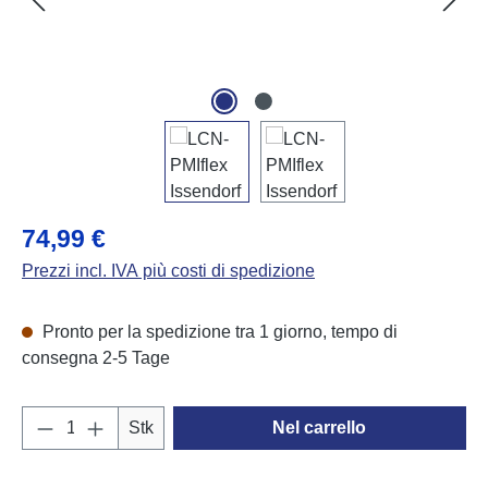
Prezzo normale:
74,99 €
Prezzi incl. IVA più costi di spedizione
Pronto per la spedizione tra 1 giorno, tempo di
consegna 2-5 Tage
Quantità del prodotto: inserisci la quantità d
Stk
Nel carrello