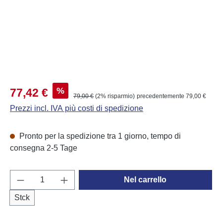
Prezzo di vendita:
%
77,42 €
Prezzo normale:
79,00 €
(2% risparmio)
precedentemente 79,00 €
Prezzi incl. IVA più costi di spedizione
Pronto per la spedizione tra 1 giorno, tempo di
consegna 2-5 Tage
Quantità del prodotto: inserisci la quantità d
Nel carrello
Stck