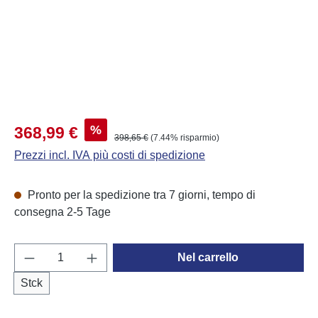
Prezzo di vendita:
%
368,99 €
Prezzo normale:
398,65 €
(7.44% risparmio)
Prezzi incl. IVA più costi di spedizione
Pronto per la spedizione tra 7 giorni, tempo di
consegna 2-5 Tage
Quantità del prodotto: inserisci la quantità d
Nel carrello
Stck