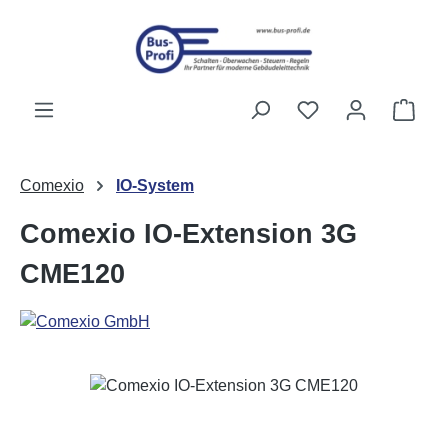
Passa al contenuto principale
Hai 0 articoli nell
Il ca
Comexio
IO-System
Comexio IO-Extension 3G
CME120
Salta la galleria di immagini