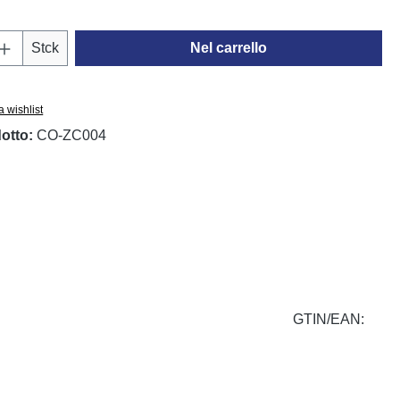
del prodotto: inserisci la quantità desidera
Stck
Nel carrello
a wishlist
otto:
CO-ZC004
GTIN/EAN: