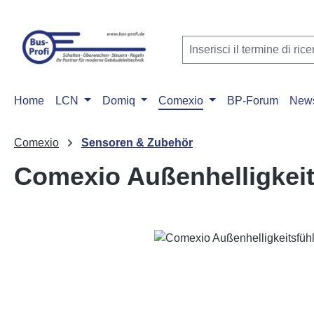
sa al contenuto principale
Salta alla ricerca
Passa alla navigazione principale
Home
LCN
Domiq
Comexio
BP-Forum
New
Comexio
Sensoren & Zubehör
Comexio Außenhelligkeit
Salta la galleria di immagini