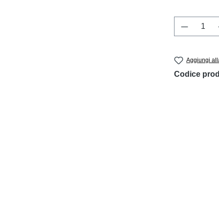
Quantità 
Aggiungi all
Codice prod