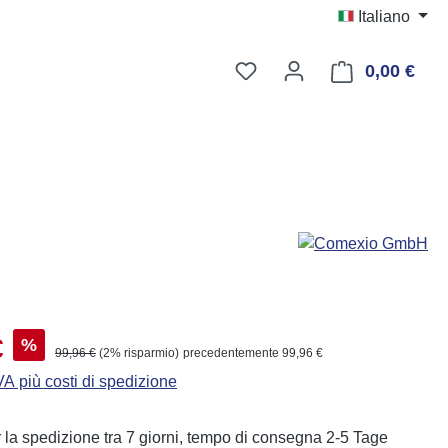
Italiano
Hai 0 articoli nella lista d
0,00 €
Il ca
dita:
€
%
Prezzo normale:
99,96 €
(2% risparmio)
precedentemente 99,96 €
IVA più costi di spedizione
 la spedizione tra 7 giorni, tempo di consegna 2-5 Tage