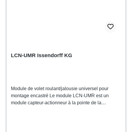
enregistrées par sortie. Données techniques
Alimentation intégrée : 230V ±15%, 0,5W, résistant
aux impulsions jusqu'à 4kV Dimensions : 50mm Ø x
22mm Connexion via des fils simples d'environ 20
cm de long 0,75mm² Classe de protection : IP20
Communication avec jusqu'à 30000 modules, max.
250 modules par niveau de bus
LCN-UMR Issendorff KG
Module de volet roulant/jalousie universel pour
montage encastré Le module LCN-UMR est un
module capteur-actionneur à la pointe de la
technologie, spécialement conçu pour le contrôle
des moteurs de volets roulants et de jalousies. Il
dispose de deux sorties relais commutables,
verrouillées l'une contre l'autre, avec une tension