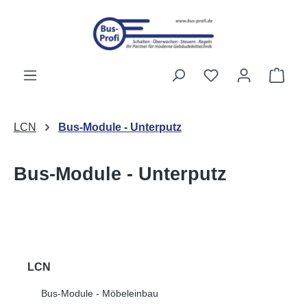
Passer au contenu principal
Vous avez 0 artic
Le p
LCN
Bus-Module - Unterputz
Bus-Module - Unterputz
LCN
Bus-Module - Möbeleinbau