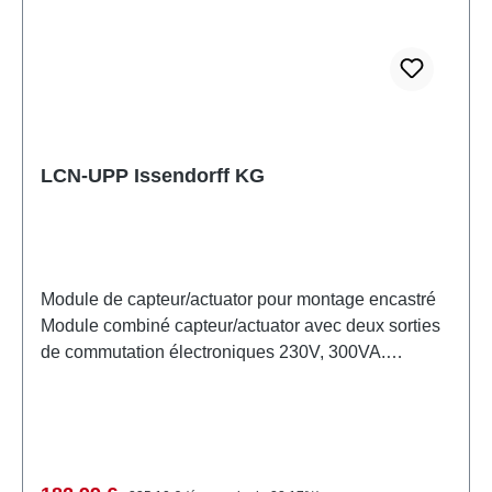
LCN-UPP Issendorff KG
Module de capteur/actuator pour montage encastré
Module combiné capteur/actuator avec deux sorties
de commutation électroniques 230V, 300VA.
Dimmable en phase de coupure ou comme
interrupteur (commute au passage à zéro). Les 8
entrées de boutons peuvent contrôler
individuellement 64 adresses cibles avec 192
fonctions. Entrée de mesure d'impulsions intégrée
Prix régulier :