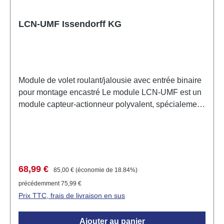
Dimensions (LxPxH) : 50mm Ø x 22mm
LCN-UMF Issendorff KG
Module de volet roulant/jalousie avec entrée binaire
pour montage encastré Le module LCN-UMF est un
module capteur-actionneur polyvalent, spécialement
conçu pour contrôler les moteurs de volets roulants
et de jalousies. Il offre deux sorties relais 230V
commutables et verrouillées, ainsi que trois entrées
binaires pour l'intégration de contacts sans potentiel,
tels que des contacts de fenêtre. Le module permet
Prix de vente :
Prix régulier :
68,99 €
85,00 €
(économie de 18.84%)
une programmation flexible via le logiciel système
précédemment 75,99 €
LCN-PRO et peut être installé de manière
Prix TTC, frais de livraison en sus
décentralisée dans des boîtes d'interrupteurs, de
distribution ou électroniques profondes. Domaines
Ajouter au panier