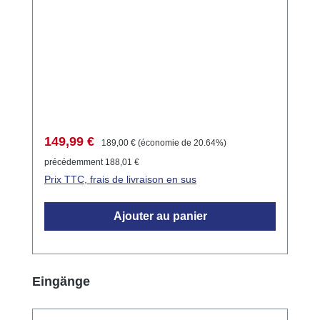
Prix de vente :
Prix régulier :
149,99 €
189,00 €
(économie de 20.64%)
précédemment 188,01 €
Prix TTC, frais de livraison en sus
Ajouter au panier
Ignorer la galerie de produits
Eingänge