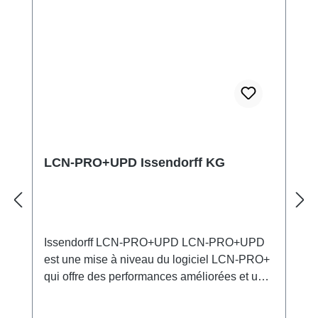
messages d'état Données techniques
Alimentation intégrée : 230V ±15%, 0.4W,
résistant aux impulsions jusqu'à 4kV
Dimensions : 38mm x 92mm x 66mm (L x P x
H) Montage sur rail DIN : 35mm, 2 TE Classe
de protection : IP20
LCN-PRO+UPD Issendorff KG
Issendorff LCN-PRO+UPD LCN-PRO+UPD
est une mise à niveau du logiciel LCN-PRO+
qui offre des performances améliorées et un
support pour les dernières fonctionnalités des
modules. Ce logiciel est conçu pour les