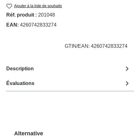
Ajouter à la liste de souhaits
Réf. produit :
201048
EAN:
4260742833274
GTIN/EAN: 4260742833274
Description
Évaluations
Ignorer la galerie de produits
Alternative