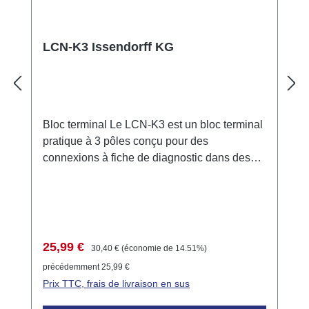
H x P) Montage : fixation par vis Dimensions
de l'unité d'évaluation : 38mm x 92mm x
66mm (L x H x P) Montage : REG sur rail de
LCN-K3 Issendorff KG
montage de 35mm Classe de protection :
IP20
Bloc terminal Le LCN-K3 est un bloc terminal
pratique à 3 pôles conçu pour des
connexions à fiche de diagnostic dans des
tableaux de distribution. Il est particulièrement
adapté aux systèmes où aucun LCN-PK n'est
installé de manière permanente. Le bloc
terminal permet une connexion simple et
sécurisée entre les différents composants du
Prix de vente :
Prix régulier :
25,99 €
30,40 €
(économie de 14.51%)
système LCN. Domaines d'application Le
précédemment 25,99 €
LCN-K3 est fréquemment utilisé dans
Prix TTC, frais de livraison en sus
l'automatisation des bâtiments pour permettre
un câblage flexible et modulaire. Il est idéal