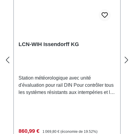
LCN-WIH Issendorff KG
Station météorologique avec unité
d'évaluation pour rail DIN Pour contrôler tous
les systèmes résistants aux intempéries et les
processus fonctionnels d'un bâtiment. Grâce
au récepteur GPS, LCN-WIH transmet l'heure
et la date précises au bus LCN. LCN-WIH se
compose d'une unité extérieure avec des
capteurs de vent, de pluie, de lumière, de
Prix de vente :
Prix régulier :
860,99 €
1 069,80 €
(économie de 19.52%)