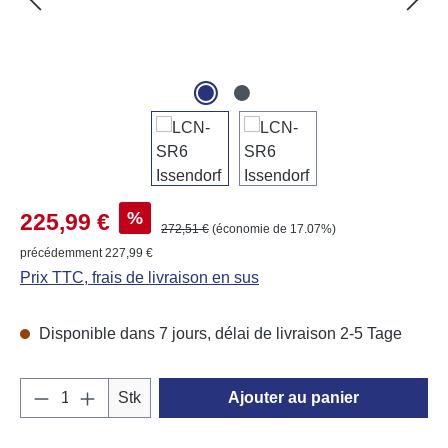
Prix de vente :
%
225,99 €
Prix régulier :
272,51 €
(économie de 17.07%)
précédemment 227,99 €
Prix TTC, frais de livraison en sus
Disponible dans 7 jours, délai de livraison 2-5 Tage
Quantité de produit : Entrez la quantité souh
Stk
Ajouter au panier