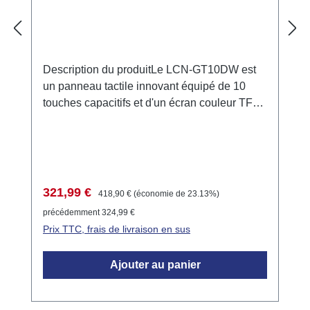
Description du produitLe LCN-GT10DW est
un panneau tactile innovant équipé de 10
touches capacitifs et d'un écran couleur TFT
de 2,8”. Les touches réagissent au toucher et
permettent un contrôle flexible des modules
LCN. L'écran affiche des informations d'état et
permet la programmation de fonctions
temporisées.Exemples d'applicationContrôle
Prix de vente :
Prix régulier :
321,99 €
418,90 €
(économie de 23.13%)
de l'éclairage et du chauffage dans les
précédemment 324,99 €
espaces résidentiels et
Prix TTC, frais de livraison en sus
commerciaux.Visualisation des messages
d'état via l'écran TFT.Programmation des
Ajouter au panier
contrôles temporels pour diverses
applications.Données techniquesDimensions
: 90mm x 160mm x 15,5mm (L x P x H)Classe