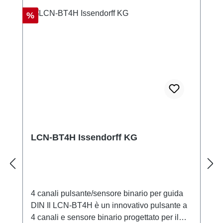
Réduction
%
LCN-BT4H Issendorff KG
4 canali pulsante/sensore binario per guida
DIN Il LCN-BT4H è un innovativo pulsante a
4 canali e sensore binario progettato per il