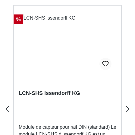
Réduction
%
LCN-SHS Issendorff KG
Module de capteur pour rail DIN (standard) Le
module LCN-SHS d'Issendorff KG est un