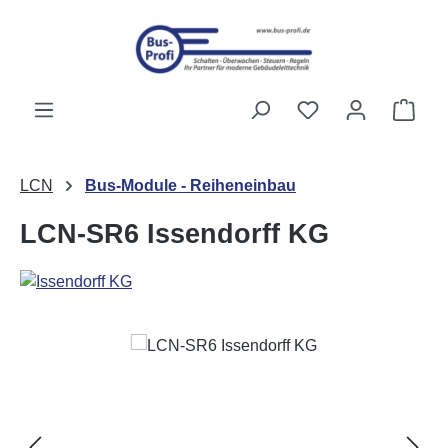
Passer au contenu principal
Vous avez 0 artic
Le p
LCN
Bus-Module - Reiheneinbau
LCN-SR6 Issendorff KG
Ignorer la galerie d'images