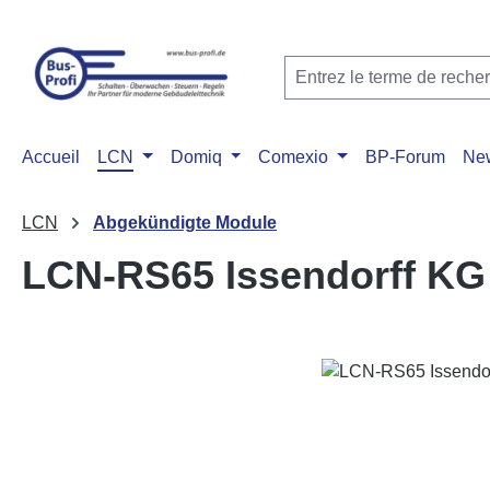
ser au contenu principal
Passer à la recherche
Passer à la navigation principale
Accueil
LCN
Domiq
Comexio
BP-Forum
Ne
LCN
Abgekündigte Module
LCN-RS65 Issendorff KG
Ignorer la galerie d'images