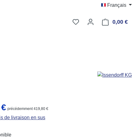
Français
Vous avez 0 articles dans
0,00 €
Le p
:
 €
précédemment 419,80 €
is de livraison en sus
nible