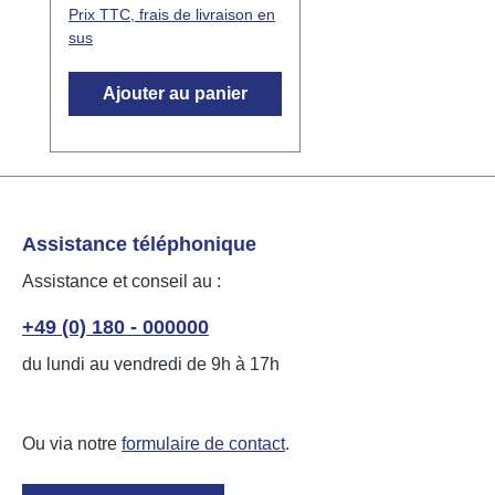
Prix TTC, frais de livraison en
compose d'une unité
sus
extérieure avec des
capteurs de vent, de pluie,
Ajouter au panier
de lumière, de température
et GPS intégrés et d'une
unité intérieure avec
alimentation dans un
boîtier 2-TE. L'unité
intérieure connecte la
Assistance téléphonique
station météorologique à la
Assistance et conseil au :
connexion I de n'importe
quel module LCN via un
+49 (0) 180 - 000000
câble téléphonique à 2
du lundi au vendredi de 9h à 17h
paires. La tête du capteur
est résistante aux
intempéries et translucide
Ou via notre
formulaire de contact
.
(3 capteurs de lumière à
l'intérieur du boîtier). Elle