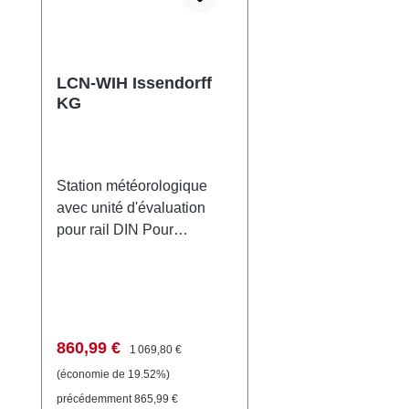
LCN-WIH Issendorff
KG
Station météorologique
avec unité d'évaluation
pour rail DIN Pour
contrôler tous les systèmes
résistants aux intempéries
et les processus
fonctionnels d'un bâtiment.
Grâce au récepteur GPS,
Prix de vente :
Prix régulier :
860,99 €
1 069,80 €
LCN-WIH transmet l'heure
(économie de 19.52%)
et la date précises au bus
précédemment 865,99 €
LCN. LCN-WIH se