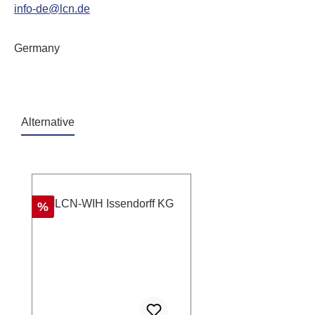
info-de@lcn.de
Germany
Alternative
Ignorer la galerie de produits
Réduction
%