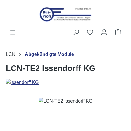
Zum Hauptinhalt springen
Du hast 0 Produk
Ware
LCN
Abgekündigte Module
LCN-TE2 Issendorff KG
Bildergalerie überspringen