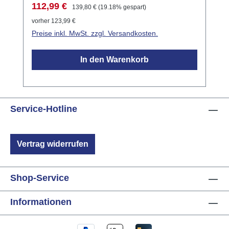
bis zu zwei KNX-Taster mit LCN verbinden.
Verkaufspreis:
Regulärer Preis:
112,99 €
139,80 €
(19.18% gespart)
Der LCN-TXR wertet die einzelnen Taster
vorher 123,99 €
und Messwerte des Tasters aus und kann
Preise inkl. MwSt. zzgl. Versandkosten.
auch die Anzeige-LEDs und Displays
steuern. Mit dem vorhandenen I-Anschluss
In den Warenkorb
wird der LCN-TXR an ein LCN-Busmodul
angeschlossen. Um den LCN-TXR als KNX-
Programmieradapter zu verwenden,
benötigen Sie ETS.
Service-Hotline
Vertrag widerrufen
Shop-Service
Informationen