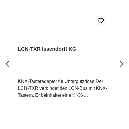
LCN-TXR Issendorff KG
KNX-Tasteradapter für Unterputzdose Der
LCN-TXR verbindet den LCN-Bus mit KNX-
Tastern. Er beinhaltet eine KNX-
Stromversorgung und eine USB-Schnittstelle
für den direkten Anschluss an die KNX-
Programmiersoftware ETS.
Anwendungsbereiche Der LCN-TXR kann