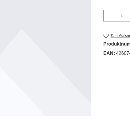
Produkt 
Zum Merkzet
Produktnu
EAN:
42607