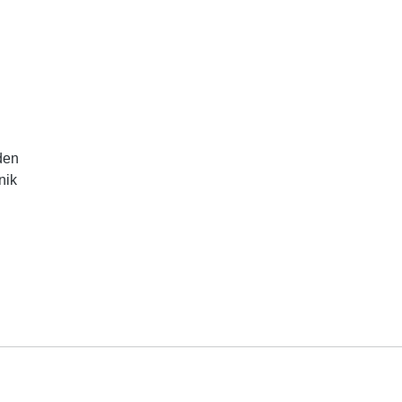
den
nik