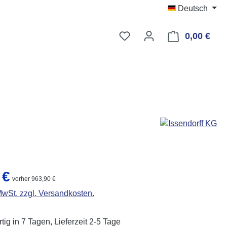
Deutsch
Du hast 0 Produkte auf d
0,00 €
Ware
eis:
 €
vorher 963,90 €
 MwSt. zzgl. Versandkosten.
ig in 7 Tagen, Lieferzeit 2-5 Tage