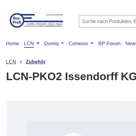
m Hauptinhalt springen
Zur Suche springen
Zur Hauptnavigation springen
Home
LCN
Domiq
Comexio
BP-Forum
New
LCN
Zubehör
LCN-PKO2 Issendorff K
Bildergalerie überspringen