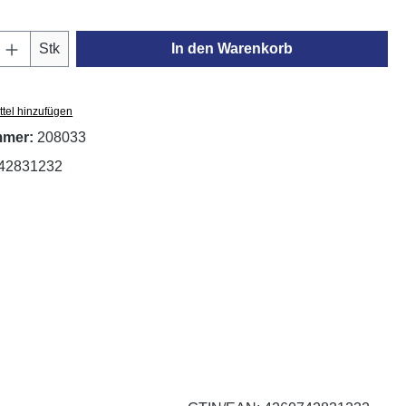
Anzahl: Gib den gewünschten Wert ein oder
Stk
In den Warenkorb
tel hinzufügen
mmer:
208033
42831232