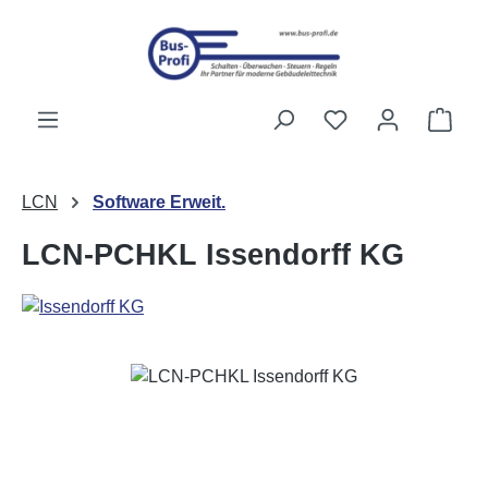
Zum Hauptinhalt springen
Du hast 0 Produk
Ware
LCN
Software Erweit.
LCN-PCHKL Issendorff KG
Bildergalerie überspringen