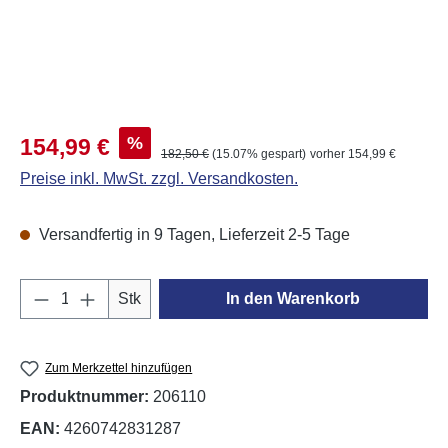
Verkaufspreis:
%
154,99 €
Regulärer Preis:
182,50 €
(15.07% gespart)
vorher 154,99 €
Preise inkl. MwSt. zzgl. Versandkosten.
Versandfertig in 9 Tagen, Lieferzeit 2-5 Tage
Produkt Anzahl: Gib den gewünschten Wert e
Stk
In den Warenkorb
Zum Merkzettel hinzufügen
Produktnummer:
206110
EAN:
4260742831287