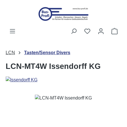
Zum Hauptinhalt springen
Du hast 0 Produk
Ware
LCN
Tasten/Sensor Divers
LCN-MT4W Issendorff KG
Bildergalerie überspringen