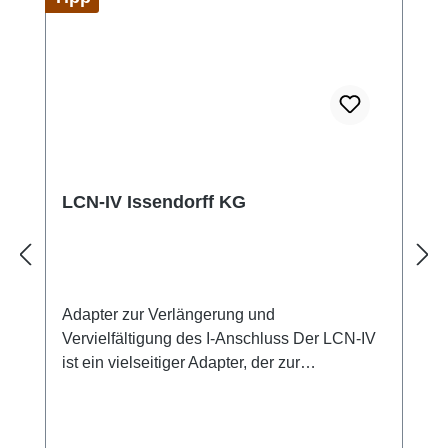
den LCN-G55- und -GS55-Rahmen
verwendet werden, um das Corona-Licht zu
nutzen. Technische Daten Format: 55 mm
LCN-IV Issendorff KG
Adapter zur Verlängerung und
Vervielfältigung des I-Anschluss Der LCN-IV
ist ein vielseitiger Adapter, der zur
Verlängerung und Vervielfältigung des I-
Anschlusses dient. Er ermöglicht die
Verbindung von bis zu zwei LCN-IV-