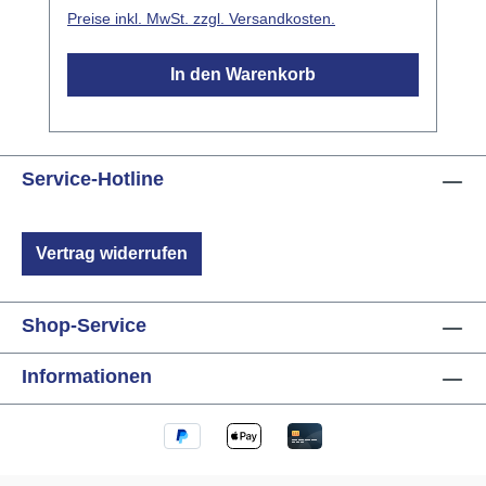
und ermöglicht eine einfache Installation und
Preise inkl. MwSt. zzgl. Versandkosten.
Inbetriebnahme. Anschluss
Versorgungsspannung: 230V AC ±15%,
In den Warenkorb
50/60Hz (110V AC lieferbar)
Leistungsaufnahme: <0,5W Netzanschluss: 5
Litzen mit Aderendhülse 0,75mm² Anschluss
Sensorseite: T- und I-Anschluss Ausgänge
Service-Hotline
Typ: 2x Relais je 6A, gegeneinander
verriegelt Mechanische Lebensdauer:
1.000.000 Schaltzyklen Schaltleistung:
Vertrag widerrufen
empfohlen max. 800W Einschaltstrom: max.
50A 8/10µs Einbau Betriebstemperatur: -10°C
bis +40°C Luftfeuchtigkeit: max. 80% rel.,
Shop-Service
nicht betauend Umgebungsbedingungen:
Verwendung in ortsfester Installation nach
Informationen
VDE632, VDE637 Schutzart: IP20 bei Einbau
in UP-Dose, nur ortsfeste Installation
Abmessungen (BxTxH): 50mm Ø x 22mm