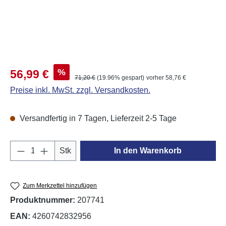
Verkaufspreis:
%
56,99 €
Regulärer Preis:
71,20 €
(19.96% gespart)
vorher 58,76 €
Preise inkl. MwSt. zzgl. Versandkosten.
Versandfertig in 7 Tagen, Lieferzeit 2-5 Tage
Produkt Anzahl: Gib den gewünschten Wert e
Stk
In den Warenkorb
Zum Merkzettel hinzufügen
Produktnummer:
207741
EAN:
4260742832956