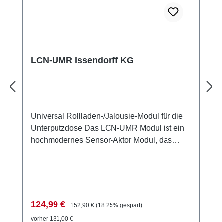
LCN-UMR Issendorff KG
Universal Rollladen-/Jalousie-Modul für die
Unterputzdose Das LCN-UMR Modul ist ein
hochmodernes Sensor-Aktor Modul, das
speziell für die Steuerung von Rollladen- und
Jalousiemotoren konzipiert wurde. Es verfügt
über zwei schaltbare, gegeneinander
verriegelte Relais-Ausgänge mit einer
Nennspannung von 230V. Das Modul ist
Verkaufspreis:
Regulärer Preis:
124,99 €
152,90 €
(18.25% gespart)
ideal für die Integration in Unterputzdosen
vorher 131,00 €