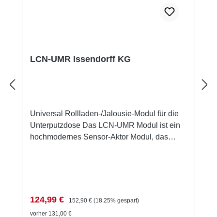
LCN-UMR Issendorff KG
Universal Rollladen-/Jalousie-Modul für die
Unterputzdose Das LCN-UMR Modul ist ein
hochmodernes Sensor-Aktor Modul, das
speziell für die Steuerung von Rollladen- und
Jalousiemotoren konzipiert wurde. Es verfügt
über zwei schaltbare, gegeneinander
verriegelte Relais-Ausgänge mit einer
Nennspannung von 230V. Das Modul ist
Verkaufspreis:
Regulärer Preis:
124,99 €
152,90 €
(18.25% gespart)
ideal für die Integration in Unterputzdosen
vorher 131,00 €