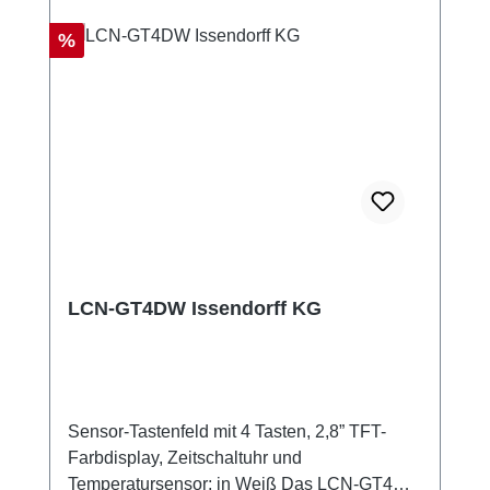
Rabatt
%
LCN-GT4DW Issendorff KG
Sensor-Tastenfeld mit 4 Tasten, 2,8” TFT-
Farbdisplay, Zeitschaltuhr und
Temperatursensor; in Weiß Das LCN-GT4DW