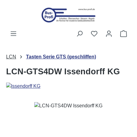
Zum Hauptinhalt springen
Du hast 0 Produk
Ware
LCN
Tasten Serie GTS (geschliffen)
LCN-GTS4DW Issendorff KG
Bildergalerie überspringen