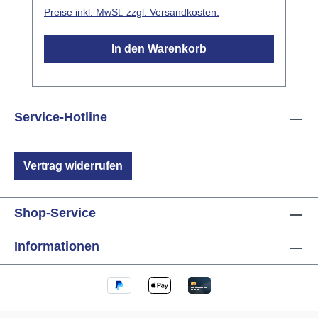
und ermöglicht eine einfache Installation und
Preise inkl. MwSt. zzgl. Versandkosten.
Inbetriebnahme. Anschluss
Versorgungsspannung: 230V AC ±15%,
In den Warenkorb
50/60Hz (110V AC lieferbar)
Leistungsaufnahme: <0,5W Netzanschluss: 5
Litzen mit Aderendhülse 0,75mm² Anschluss
Sensorseite: T- und I-Anschluss Ausgänge
Service-Hotline
Typ: 2x Relais je 6A, gegeneinander
verriegelt Mechanische Lebensdauer:
1.000.000 Schaltzyklen Schaltleistung:
Vertrag widerrufen
empfohlen max. 800W Einschaltstrom: max.
50A 8/10µs Einbau Betriebstemperatur: -10°C
bis +40°C Luftfeuchtigkeit: max. 80% rel.,
Shop-Service
nicht betauend Umgebungsbedingungen:
Verwendung in ortsfester Installation nach
Informationen
VDE632, VDE637 Schutzart: IP20 bei Einbau
in UP-Dose, nur ortsfeste Installation
Abmessungen (BxTxH): 50mm Ø x 22mm