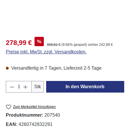
Verkaufspreis:
%
278,99 €
Regulärer Preis:
308,81 €
(9.66% gespart)
vorher 242,99 €
Preise inkl. MwSt. zzgl. Versandkosten.
Versandfertig in 7 Tagen, Lieferzeit 2-5 Tage
Produkt Anzahl: Gib den gewünschten Wert e
Stk
In den Warenkorb
Zum Merkzettel hinzufügen
Produktnummer:
207540
EAN:
4260742832291