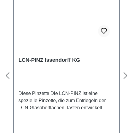
programmierbare Steuerung, während der
Temperatursensor zur Regelung der
Raumtemperatur verwendet werden kann.
Technische Daten Abmessungen: 90 mm x
90 mm x 13 mm (B x L x H) Schutzart: IP20
Display: 2,8 Zoll TFT, 320 x 240 Pixel
LCN-PINZ Issendorff KG
Diese Pinzette Die LCN-PINZ ist eine
spezielle Pinzette, die zum Entriegeln der
LCN-Glasoberflächen-Tasten entwickelt
wurde. Diese Tasten sind mit einem seitlichen
Verriegelungsstift ausgestattet, der mit der
Pinzette leicht entfernt werden kann, ohne