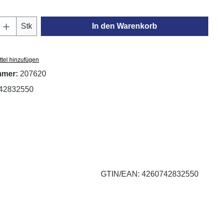
Anzahl: Gib den gewünschten Wert ein oder
Stk
In den Warenkorb
tel hinzufügen
mmer:
207620
42832550
GTIN/EAN: 4260742832550