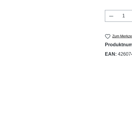
Produkt 
Zum Merkzet
Produktnu
EAN:
42607