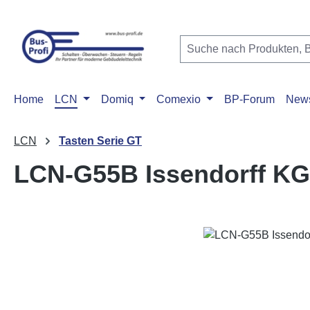
m Hauptinhalt springen
Zur Suche springen
Zur Hauptnavigation springen
Home
LCN
Domiq
Comexio
BP-Forum
New
LCN
Tasten Serie GT
LCN-G55B Issendorff KG
Bildergalerie überspringen