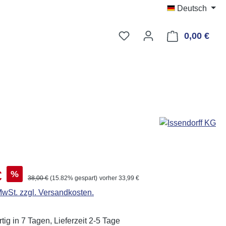
Deutsch
Du hast 0 Produkte auf d
0,00 €
Ware
s:
€
%
Regulärer Preis:
38,00 €
(15.82% gespart)
vorher 33,99 €
 MwSt. zzgl. Versandkosten.
ig in 7 Tagen, Lieferzeit 2-5 Tage