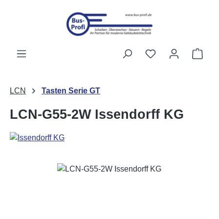
Zum Hauptinhalt springen
Du hast 0 Produk
Ware
LCN
Tasten Serie GT
LCN-G55-2W Issendorff KG
Bildergalerie überspringen