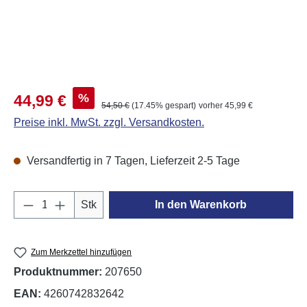
Verkaufspreis:
%
44,99 €
Regulärer Preis:
54,50 €
(17.45% gespart)
vorher 45,99 €
Preise inkl. MwSt. zzgl. Versandkosten.
Versandfertig in 7 Tagen, Lieferzeit 2-5 Tage
Produkt Anzahl: Gib den gewünschten Wert e
Stk
In den Warenkorb
Zum Merkzettel hinzufügen
Produktnummer:
207650
EAN:
4260742832642