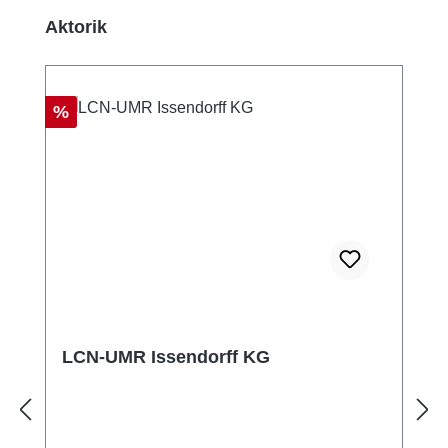
Produktgalerie überspringen
Aktorik
Rabatt
%
LCN-UMR Issendorff KG