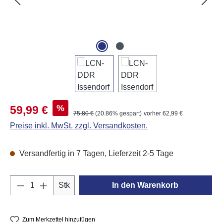
Verkaufspreis:
%
59,99 €
Regulärer Preis:
75,80 €
(20.86% gespart)
vorher 62,99 €
Preise inkl. MwSt. zzgl. Versandkosten.
Versandfertig in 7 Tagen, Lieferzeit 2-5 Tage
Produkt Anzahl: Gib den gewünschten Wert e
Stk
In den Warenkorb
Zum Merkzettel hinzufügen