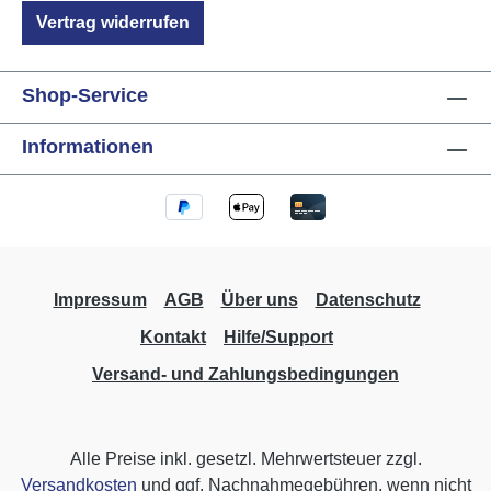
1.000.000 Schaltzyklen Schaltleistung:
Vertrag widerrufen
empfohlen max. 800W Einschaltstrom: max.
50A 8/10µs Einbau Betriebstemperatur: -10°C
bis +40°C Luftfeuchtigkeit: max. 80% rel.,
Shop-Service
nicht betauend Umgebungsbedingungen:
Verwendung in ortsfester Installation nach
Informationen
VDE632, VDE637 Schutzart: IP20 bei Einbau
in UP-Dose, nur ortsfeste Installation
Abmessungen (BxTxH): 50mm Ø x 22mm
Impressum
AGB
Über uns
Datenschutz
Kontakt
Hilfe/Support
Versand- und Zahlungsbedingungen
Alle Preise inkl. gesetzl. Mehrwertsteuer zzgl.
Versandkosten
und ggf. Nachnahmegebühren, wenn nicht