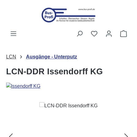
Zum Hauptinhalt springen
Du hast 0 Produk
Ware
LCN
Ausgänge - Unterputz
LCN-DDR Issendorff KG
Bildergalerie überspringen