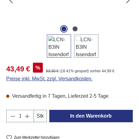
Verkaufspreis:
%
43,49 €
Regulärer Preis:
53,30 €
(18.41% gespart)
vorher 44,99 €
Preise inkl. MwSt. zzgl. Versandkosten.
Versandfertig in 7 Tagen, Lieferzeit 2-5 Tage
Produkt Anzahl: Gib den gewünschten Wert e
Stk
In den Warenkorb
Zum Merkzettel hinzufügen