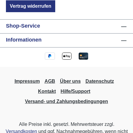
1.000.000 Schaltzyklen Schaltleistung:
Vertrag widerrufen
empfohlen max. 800W Einschaltstrom: max.
50A 8/10µs Einbau Betriebstemperatur: -10°C
bis +40°C Luftfeuchtigkeit: max. 80% rel.,
Shop-Service
nicht betauend Umgebungsbedingungen:
Verwendung in ortsfester Installation nach
Informationen
VDE632, VDE637 Schutzart: IP20 bei Einbau
in UP-Dose, nur ortsfeste Installation
Abmessungen (BxTxH): 50mm Ø x 22mm
Impressum
AGB
Über uns
Datenschutz
Kontakt
Hilfe/Support
Versand- und Zahlungsbedingungen
Alle Preise inkl. gesetzl. Mehrwertsteuer zzgl.
Versandkosten
und ggf. Nachnahmegebühren, wenn nicht