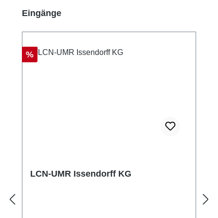
Produktgalerie überspringen
Eingänge
Rabatt
%
LCN-UMR Issendorff KG