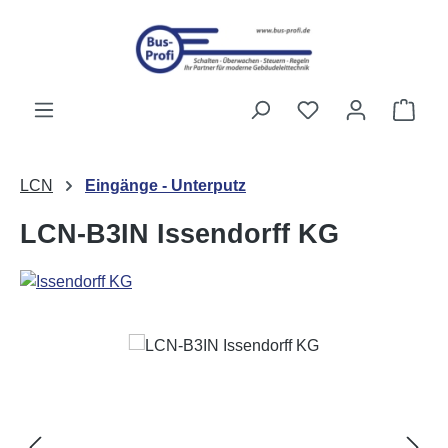
Zum Hauptinhalt springen
Du hast 0 Produk
Ware
LCN
Eingänge - Unterputz
LCN-B3IN Issendorff KG
Bildergalerie überspringen