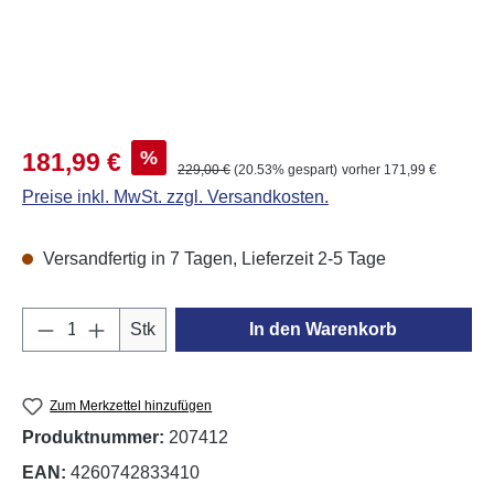
Verkaufspreis:
%
181,99 €
Regulärer Preis:
229,00 €
(20.53% gespart)
vorher 171,99 €
Preise inkl. MwSt. zzgl. Versandkosten.
Versandfertig in 7 Tagen, Lieferzeit 2-5 Tage
Produkt Anzahl: Gib den gewünschten Wert e
Stk
In den Warenkorb
Zum Merkzettel hinzufügen
Produktnummer:
207412
EAN:
4260742833410