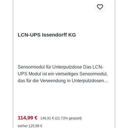
LCN-UPS Issendorff KG
Sensormodul für Unterputzdose Das LCN-
UPS Modul ist ein vielseitiges Sensormodul,
das für die Verwendung in Unterputzdosen
mit einer Betriebsspannung von 230V
konzipiert wurde. Es ermöglicht die
Steuerung von bis zu 64 Zieladressen und
bietet 192 Funktionen, die individuell
programmiert werden können.
Verkaufspreis:
Regulärer Preis:
114,99 €
146,91 €
(21.73% gespart)
Anwendungsbeispiele Steuerung von
vorher 125,99 €