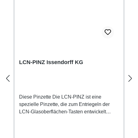
integrierte Corona®-Lichtring eine subtile
Beleuchtung bietet. Technische Daten
Abmessungen: 110 mm x 110 mm Montage:
Aufputzmontage mit beiliegendem Adapter
Kompatibilität: LCN-Busmodule ab Version
1E0706 (Juli 2020) Setup: LCN-PRO ab
Version 6.8.6 erforderlich
LCN-PINZ Issendorff KG
Diese Pinzette Die LCN-PINZ ist eine
spezielle Pinzette, die zum Entriegeln der
LCN-Glasoberflächen-Tasten entwickelt
wurde. Diese Tasten sind mit einem seitlichen
Verriegelungsstift ausgestattet, der mit der
Pinzette leicht entfernt werden kann, ohne