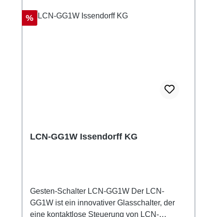
Rabatt
%
LCN-GG1W Issendorff KG
Gesten-Schalter LCN-GG1W Der LCN-
GG1W ist ein innovativer Glasschalter, der
eine kontaktlose Steuerung von LCN-