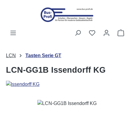
Zum Hauptinhalt springen
Du hast 0 Produk
Ware
LCN
Tasten Serie GT
LCN-GG1B Issendorff KG
Bildergalerie überspringen