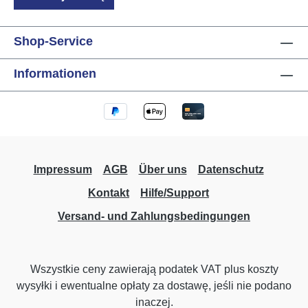
jednoczesnie. Gospodarstw domowych z
duzymi potrzebami ladowania, np. w
przypadku wielu pojazdów elektrycznych.
Shop-Service
Integracji z systemami solarnymi, aby
wykorzystac nadwyzki energii slonecznej
Informationen
podczas procesu ladowania. Dane
Techniczne Moc Ladowania: 22 kW Wtyczka:
Typ 2 Dodatkowe Wyjscia: Dwa wyjscia
sciemniane do oswietlenia Zarzadzanie
Energia: System Zarzadzania Energia LCN
Wymiary: 222 x 369 x 130 mm (S x W x G)
Impressum
AGB
Über uns
Datenschutz
Montaz: Montaz srubowy Numer producenta:
Kontakt
Hilfe/Support
30368
Versand- und Zahlungsbedingungen
Wszystkie ceny zawierają podatek VAT plus koszty
wysyłki
i ewentualne opłaty za dostawę, jeśli nie podano
inaczej.