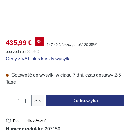
Cena sprzedaży:
%
435,99 €
Cena regularna:
547,40 €
(oszczędność 20.35%)
poprzednio 502,99 €
Ceny z VAT plus koszty wysyłki
Gotowość do wysyłki w ciągu 7 dni, czas dostawy 2-5
Tage
Ilość produktu: Wprowadź żądaną ilość lub u
Stk
Do koszyka
Dodaj do listy życzeń
Numer produktu:
207150