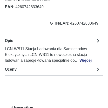
EAN:
4260742833649
GTIN/EAN: 4260742833649
Opis
LCN-WB11 Stacja Ladowania dla Samochodów
Elektrycznych LCN-WB11 to nowoczesna stacja
ladowania zaprojektowana specjalnie do…
Więcej
Oceny
Pomiń galerię produktów