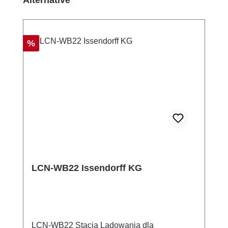
Alternative
Rabat
%
LCN-WB22 Issendorff KG
LCN-WB22 Stacja Ladowania dla