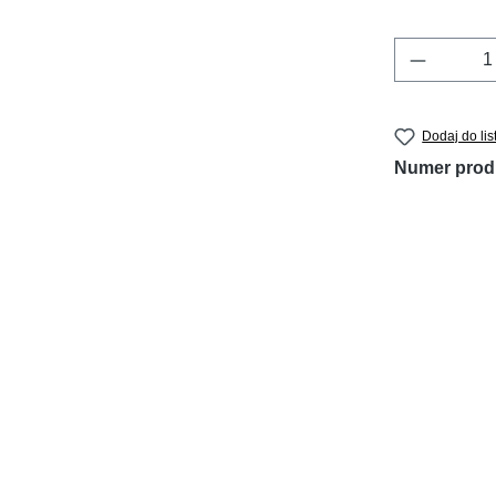
Ilość pr
Dodaj do lis
Numer prod