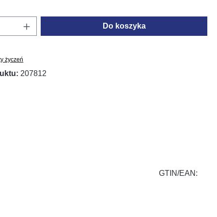
oduktu: Wprowadź żądaną ilość lub użyj prz
Do koszyka
ty życzeń
uktu:
207812
GTIN/EAN: