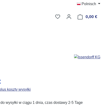
Polnisch
Masz 0 przedmioty na liś
0,00 €
Kosz
na:
€
lus koszty wysyłki
o wysyłki w ciągu 1 dnia, czas dostawy 2-5 Tage