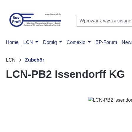
ejdź do głównej zawartości
Przejdź do wyszukiwania
Przejdź do głównej nawigacji
Home
LCN
Domiq
Comexio
BP-Forum
New
LCN
Zubehör
LCN-PB2 Issendorff KG
Pomiń galerię zdjęć