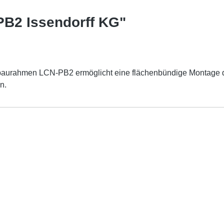
PB2 Issendorff KG"
urahmen LCN-PB2 ermöglicht eine flächenbündige Montage der 
n.