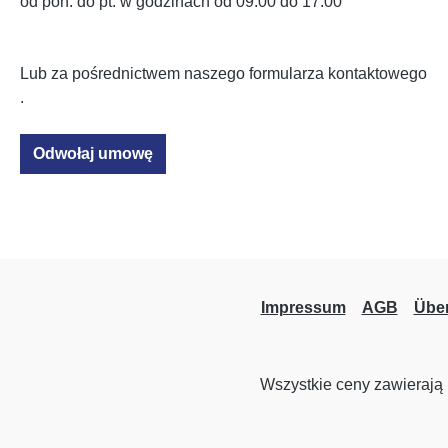
od pon. do pt. w godzinach od 09:00 do 17:00
Lub za pośrednictwem naszego formularza kontaktowego
.
Odwołaj umowę
Impressum
AGB
Übe
Wszystkie ceny zawierają 