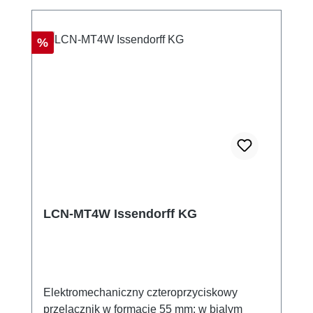
Rabat
%
LCN-MT4W Issendorff KG
Elektromechaniczny czteroprzyciskowy
przelacznik w formacie 55 mm; w bialym