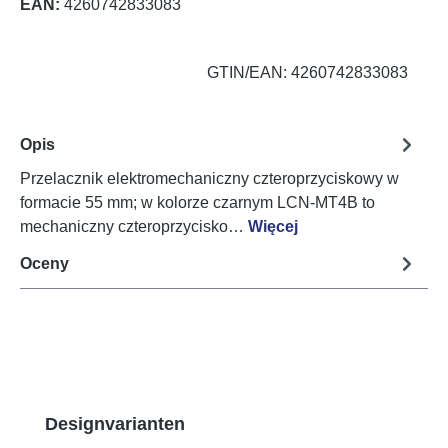
EAN:
4260742833083
GTIN/EAN: 4260742833083
Opis
Przelacznik elektromechaniczny czteroprzyciskowy w
formacie 55 mm; w kolorze czarnym LCN-MT4B to
mechaniczny czteroprzycisko…
Więcej
Oceny
Pomiń galerię produktów
Designvarianten