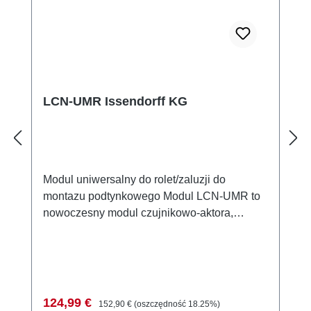
LCN-UMR Issendorff KG
Modul uniwersalny do rolet/zaluzji do
montazu podtynkowego Modul LCN-UMR to
nowoczesny modul czujnikowo-aktora,
zaprojektowany specjalnie do sterowania
silnikami rolet i zaluzji. Posiada dwa
przelaczane, wzajemnie blokujace wyjscia
przekaznikowe o napieciu nominalnym 230V.
Modul jest idealny do integracji w puszkach
Cena sprzedaży:
Cena regularna:
124,99 €
152,90 €
(oszczędność 18.25%)