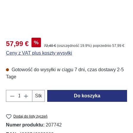
Cena sprzedaży:
%
57,99 €
Cena regularna:
72,40 €
(oszczędność 19.9%)
poprzednio 57,99 €
Ceny z VAT plus koszty wysyłki
Gotowość do wysyłki w ciągu 7 dni, czas dostawy 2-5
Tage
Ilość produktu: Wprowadź żądaną ilość lub u
Stk
Do koszyka
Dodaj do listy życzeń
Numer produktu:
207742