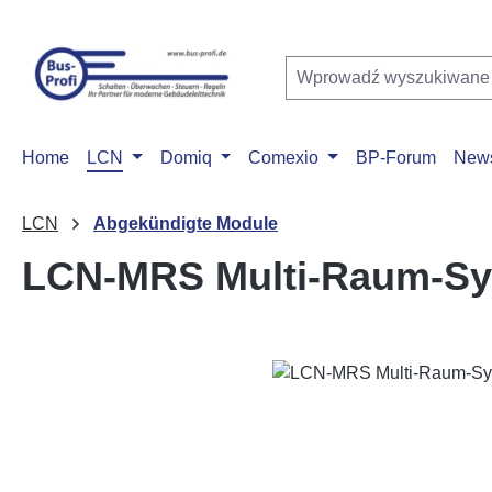
ejdź do głównej zawartości
Przejdź do wyszukiwania
Przejdź do głównej nawigacji
Home
LCN
Domiq
Comexio
BP-Forum
New
LCN
Abgekündigte Module
LCN-MRS Multi-Raum-Sys
Pomiń galerię zdjęć