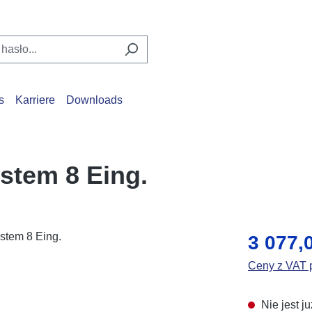
s
Karriere
Downloads
tem 8 Eing.
Cena regular
3 077,
Ceny z VAT p
Nie jest j