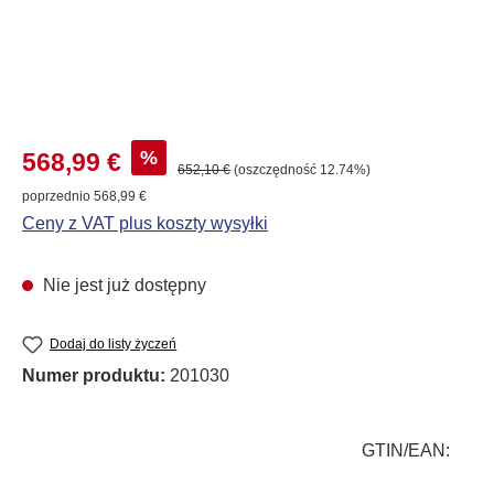
Cena sprzedaży:
%
568,99 €
Cena regularna:
652,10 €
(oszczędność 12.74%)
poprzednio 568,99 €
Ceny z VAT plus koszty wysyłki
Nie jest już dostępny
Dodaj do listy życzeń
Numer produktu:
201030
GTIN/EAN: