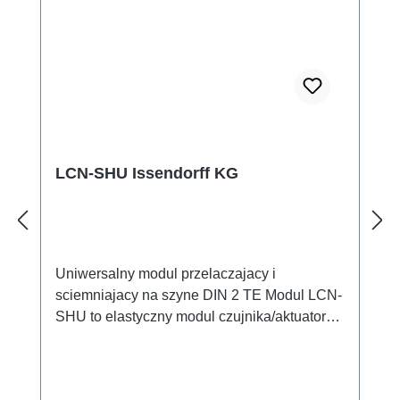
LCN-SHU Issendorff KG
Uniwersalny modul przelaczajacy i
sciemniajacy na szyne DIN 2 TE Modul LCN-
SHU to elastyczny modul czujnika/aktuatora
zaprojektowany specjalnie do montazu na
szynie DIN. Oferuje dwa przelaczane i
sciemniane wyjscia elektroniczne dla 230V,