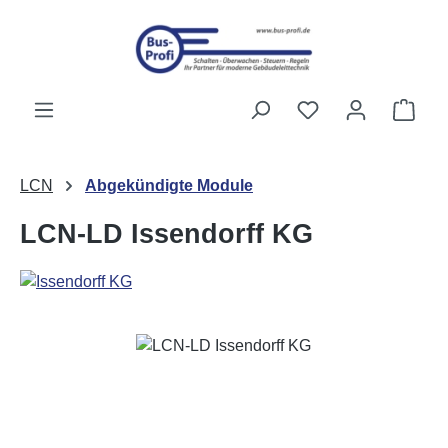
Przejdź do głównej zawartości
Masz 0 przedmiot
Kosz
LCN
Abgekündigte Module
LCN-LD Issendorff KG
Pomiń galerię zdjęć