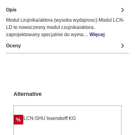
Opis
Modul czujnika/aktora (wysoka wydajnosc) Modul LCN-
LD to nowoczesny modul czujnika/aktora,
zaprojektowany specjalnie do wyma…
Więcej
Oceny
Pomiń galerię produktów
Alternative
Rabat
%