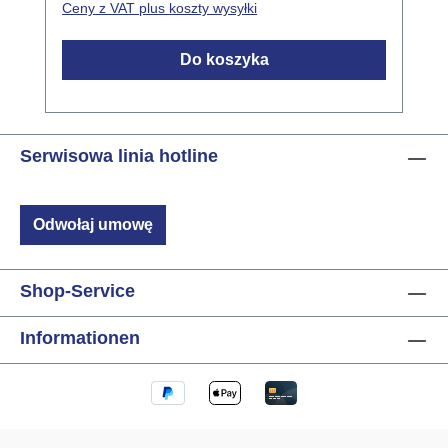
Ceny z VAT plus koszty wysyłki
doswiadczenia uzytkownika Pelna wsteczna
kompatybilnosc ze wszystkimi modulami od
Do koszyka
1998 roku Rozszerzone funkcje edycji
projektów Obszary zastosowania
Aktualizacja istniejacych instalacji LCN-
PRO+ Efektywna parametryzacja i
Serwisowa linia hotline
konserwacja systemów LCN Integracja z
istniejacymi wizualizacjami
Odwołaj umowę
Shop-Service
Informationen