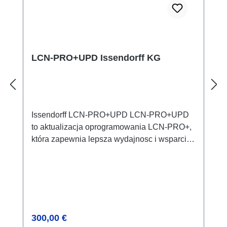
Montaz: na szynie DIN 35mm (DIN50022)
Klasa ochrony: IP20, max. 80% wilgotnosci,
nie skraplajacy sie
LCN-PRO+UPD Issendorff KG
Issendorff LCN-PRO+UPD LCN-PRO+UPD
to aktualizacja oprogramowania LCN-PRO+,
która zapewnia lepsza wydajnosc i wsparcie
dla najnowszych funkcji modulów.
Oprogramowanie to zostalo zaprojektowane
dla profesjonalnych instalatorów
elektrycznych i umozliwia efektywna
parametryzacje i konserwacje systemów
LCN. Szczególy techniczne Optymalny
Cena regularna:
300,00 €
interfejs uzytkownika dla lepszego