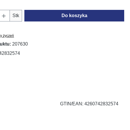
oduktu: Wprowadź żądaną ilość lub użyj prz
Stk
Do koszyka
ty życzeń
uktu:
207630
42832574
GTIN/EAN: 4260742832574