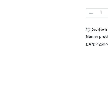
Ilość pr
Dodaj do lis
Numer prod
EAN:
42607