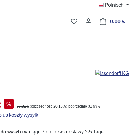
Polnisch
Masz 0 przedmioty na liś
0,00 €
Kosz
aży:
€
%
Cena regularna:
38,81 €
(oszczędność 20.15%)
poprzednio 31,99 €
lus koszty wysyłki
o wysyłki w ciągu 7 dni, czas dostawy 2-5 Tage