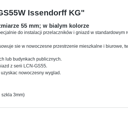
-GS55W Issendorff KG"
zmiarze 55 mm; w bialym kolorze
jalnie do instalacji przelaczników i gniazd w standardowym r
pasowuje sie w nowoczesne przestrzenie mieszkalne i biurowe, 
ach lub budynkach publicznych.
niazd z serii LCN-GS55.
 uzyskac nowoczesny wyglad.
 szkla 3mm)