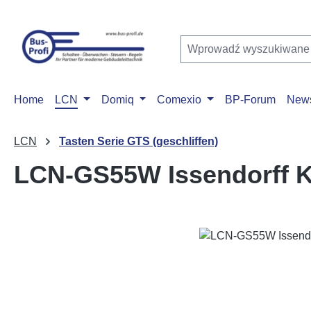
ejdź do głównej zawartości
Przejdź do wyszukiwania
Przejdź do głównej nawigacji
Home
LCN
Domiq
Comexio
BP-Forum
New
LCN
Tasten Serie GTS (geschliffen)
LCN-GS55W Issendorff 
Pomiń galerię zdjęć