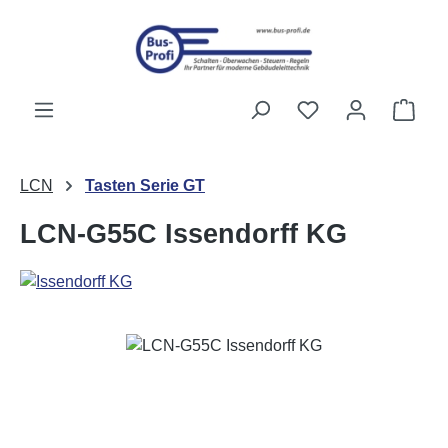
Przejdź do głównej zawartości
Masz 0 przedmiot
Kosz
LCN
Tasten Serie GT
LCN-G55C Issendorff KG
Pomiń galerię zdjęć