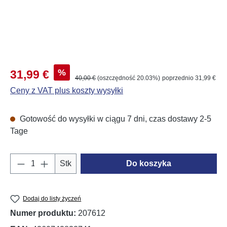
Cena sprzedaży:
%
31,99 €
Cena regularna:
40,00 €
(oszczędność 20.03%)
poprzednio 31,99 €
Ceny z VAT plus koszty wysyłki
Gotowość do wysyłki w ciągu 7 dni, czas dostawy 2-5
Tage
Ilość produktu: Wprowadź żądaną ilość lub u
Stk
Do koszyka
Dodaj do listy życzeń
Numer produktu:
207612