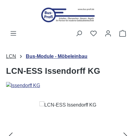
Przejdź do głównej zawartości
Masz 0 przedmiot
Kosz
LCN
Bus-Module - Möbeleinbau
LCN-ESS Issendorff KG
Pomiń galerię zdjęć