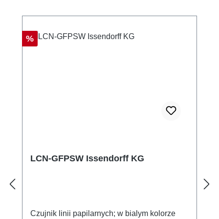
konserwacja systemów LCN Integracja z
istniejacymi wizualizacjami
Rabat
%
LCN-GFPSW Issendorff KG
Czujnik linii papilarnych; w bialym kolorze