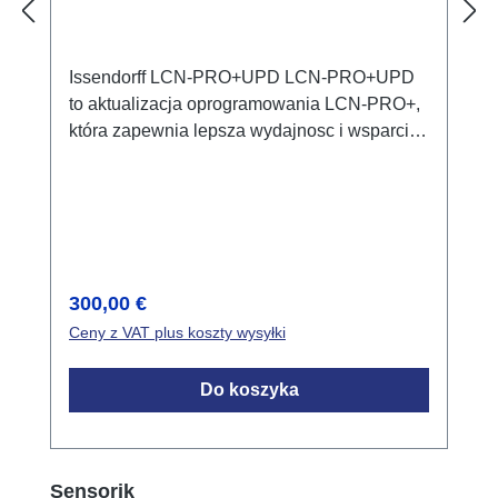
Issendorff LCN-PRO+UPD LCN-PRO+UPD
to aktualizacja oprogramowania LCN-PRO+,
która zapewnia lepsza wydajnosc i wsparcie
dla najnowszych funkcji modulów.
Oprogramowanie to zostalo zaprojektowane
dla profesjonalnych instalatorów
elektrycznych i umozliwia efektywna
parametryzacje i konserwacje systemów
LCN. Szczególy techniczne Optymalny
Cena regularna:
300,00 €
interfejs uzytkownika dla lepszego
Ceny z VAT plus koszty wysyłki
doswiadczenia uzytkownika Pelna wsteczna
kompatybilnosc ze wszystkimi modulami od
Do koszyka
1998 roku Rozszerzone funkcje edycji
projektów Obszary zastosowania
Aktualizacja istniejacych instalacji LCN-
PRO+ Efektywna parametryzacja i
Pomiń galerię produktów
Sensorik