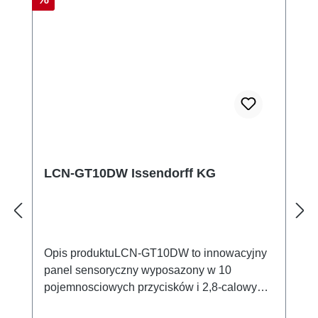
16 bialych diod LED corona, sterowalne za
pomoca polecenia "LED GT-jaskrawosc" w
10 poziomach Wymiary: 90mm x 90mm x
16.9mm (grubosc szkla 5mm) (S x W x G)
Temperatura pracy: -20°C do +50°C
Wilgotnosc: max. 80% rel., niekondensujaca
Klasa ochrony: IP20 Instalacja: Montaz nad
puszka podtynkowa
LCN-GT10DW Issendorff KG
Opis produktuLCN-GT10DW to innowacyjny
panel sensoryczny wyposazony w 10
pojemnosciowych przycisków i 2,8-calowy
wyswietlacz TFT w kolorze. Przycisk reaguja