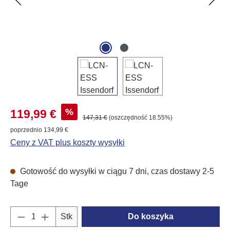
Cena sprzedaży:
%
119,99 €
Cena regularna:
147,31 €
(oszczędność 18.55%)
poprzednio 134,99 €
Ceny z VAT plus koszty wysyłki
Gotowość do wysyłki w ciągu 7 dni, czas dostawy 2-5
Tage
Ilość produktu: Wprowadź żądaną ilość lub u
Stk
Do koszyka