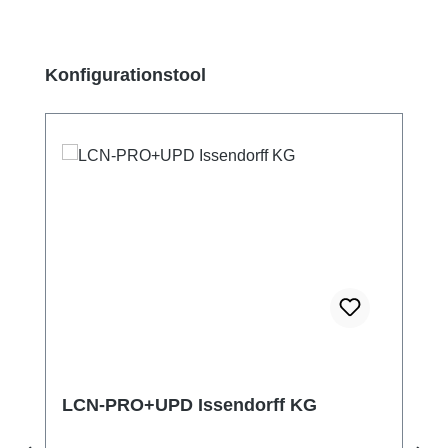
Pomiń galerię produktów
Konfigurationstool
LCN-PRO+UPD Issendorff KG