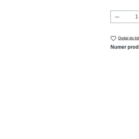
Ilość pr
Dodaj do lis
Numer prod