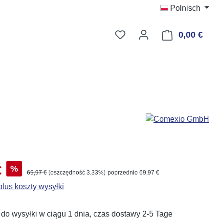
Polnisch
Masz 0 przedmioty na liś
0,00 €
Kosz
aży:
€
%
Cena regularna:
69,97 €
(oszczędność 3.33%)
poprzednio 69,97 €
lus koszty wysyłki
o wysyłki w ciągu 1 dnia, czas dostawy 2-5 Tage