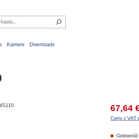
s
Karriere
Downloads
0
Cena sprzed
67,64 
Ceny z VAT p
Gotowość d