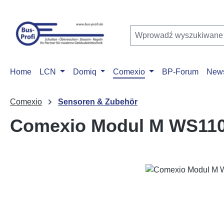
ejdź do głównej zawartości
Przejdź do wyszukiwania
Przejdź do głównej nawigacji
Home
LCN
Domiq
Comexio
BP-Forum
New
Comexio
Sensoren & Zubehör
Comexio Modul M WS11
Pomiń galerię zdjęć