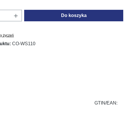
oduktu: Wprowadź żądaną ilość lub użyj prz
Do koszyka
ty życzeń
uktu:
CO-WS110
GTIN/EAN: