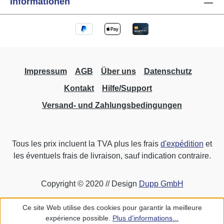
Informationen
télécommande IR ou du transpondeur.
Évaluation directe ou via un ordinateur
central. Fonctions pour niveaux de boutons,
transmission codée, différenciation des
émetteurs. Fonctions supplémentaires :
contrôle avec dépendances, formation de
Impressum
AGB
Über uns
Datenschutz
liens, comptage, calcul, formation de groupes
Kontakt
Hilfe/Support
fixes et dynamiques, génération de messages
Versand- und Zahlungsbedingungen
d'état automatiques (retour d'information réel)
pour la visualisation. Fonctions du bus
système LCN Communication avec jusqu'à
30 000 modules, max. 250 modules par
Tous les prix incluent la TVA plus les frais
d'expédition
et
niveau de bus. Protocole avec évitement des
les éventuels frais de livraison, sauf indication contraire.
collisions Documentation et paramétrage
récupérables dans la mémoire du module
Copyright © 2020 // Design
Dupp GmbH
100 mémoires de scènes lumineuses
disponibles par sortie Options de connexion
Ce site Web utilise des cookies pour garantir la meilleure
pour capteurs tactiles EIB/KNX (standard),
expérience possible.
Plus d'informations...