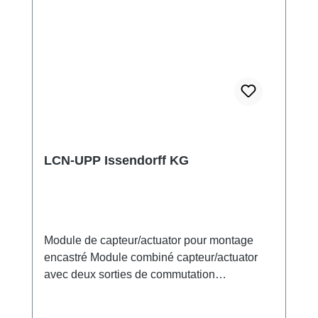
ainsi que de régler séparément la luminosité
et la vitesse de changement. De plus, jusqu'à
100 scènes d'éclairage peuvent être
enregistrées par sortie. Données techniques
Alimentation intégrée : 230V ±15%, 0,5W,
résistant aux impulsions jusqu'à 4kV
Dimensions : 50mm Ø x 22mm Connexion via
des fils simples d'environ 20 cm de long
0,75mm² Classe de protection : IP20
Communication avec jusqu'à 30000 modules,
LCN-UPP Issendorff KG
max. 250 modules par niveau de bus
Module de capteur/actuator pour montage
encastré Module combiné capteur/actuator
avec deux sorties de commutation
électroniques 230V, 300VA. Dimmable en
phase de coupure ou comme interrupteur