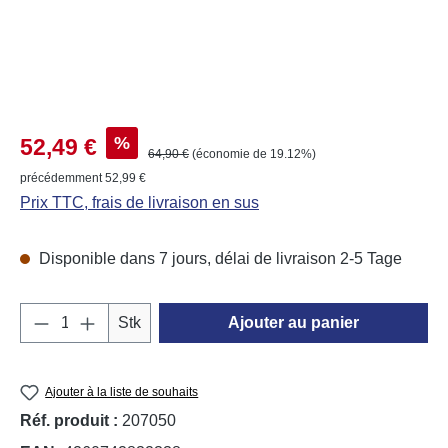
Prix de vente :
%
52,49 €
Prix régulier :
64,90 €
(économie de 19.12%)
précédemment 52,99 €
Prix TTC, frais de livraison en sus
Disponible dans 7 jours, délai de livraison 2-5 Tage
Quantité de produit : Entrez la quantité souh
Stk
Ajouter au panier
Ajouter à la liste de souhaits
Réf. produit :
207050