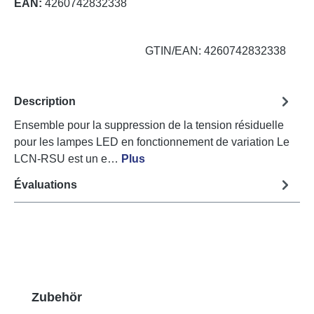
EAN:
4260742832338
GTIN/EAN: 4260742832338
Description
Ensemble pour la suppression de la tension résiduelle
pour les lampes LED en fonctionnement de variation Le
LCN-RSU est un e…
Plus
Évaluations
Ignorer la galerie de produits
Zubehör