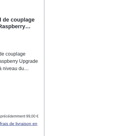
l de couplage
Raspberry
e
 de couplage
aspberry Upgrade
à niveau du
 de couplage LinHK
pberry permet de
e la version
à la version
. Il offre toutes
ionnalités du
lier :
€
précédemment 99,00 €
'origine et élargit
frais de livraison en
bilités
tion dans les