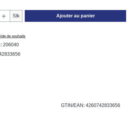
 de produit : Entrez la quantité souhaitée o
Stk
Ajouter au panier
liste de souhaits
 :
206040
42833656
GTIN/EAN: 4260742833656