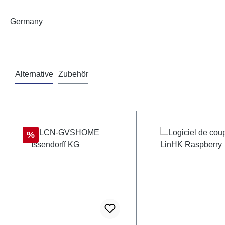
Germany
Alternative
Zubehör
Ignorer la galerie de produits
Réduction
%