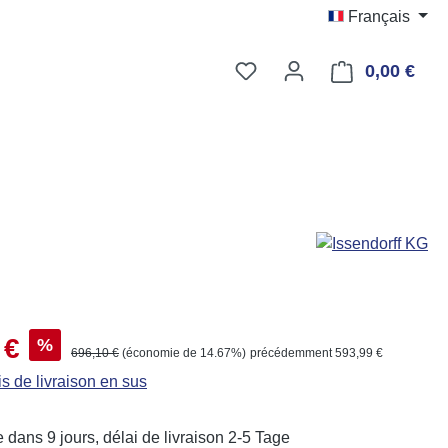
Français
Vous avez 0 articles dans
0,00 €
Le p
 :
 €
%
Prix régulier :
696,10 €
(économie de 14.67%)
précédemment 593,99 €
is de livraison en sus
 dans 9 jours, délai de livraison 2-5 Tage