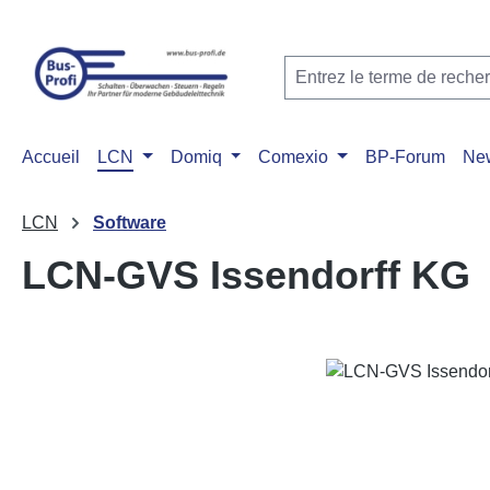
ser au contenu principal
Passer à la recherche
Passer à la navigation principale
Accueil
LCN
Domiq
Comexio
BP-Forum
Ne
LCN
Software
LCN-GVS Issendorff KG
Ignorer la galerie d'images