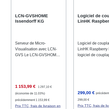
LCN-GVSHOME
Logiciel de co
Issendorff KG
LinHK Raspber
Serveur de Micro-
Logiciel de coupl
Visualisation avec LCN-
LinHK Raspberry 
GVS Le LCN-GVSHOME
logiciel de coupl
est un serveur de micro-
pour Raspberry es
visualisation hautement
solution portable 
avancé, spécialement
l'intégration des 
conçu pour le contrôle
LCN. Il permet la
central des bâtiments.
communication ent
Prix de vente :
Prix régulier :
1 153,99 €
1 297,10 €
Équipé du LCN-GVS
télégrammes de b
Prix régulier :
299,00 €
précéde
(économie de 11.03%)
(Système de Visualisation
et PCK, sans néce
299,00 €
précédemment 1 153,99 €
Global) et de 20 licences
licence PCHK. Ce 
Prix TTC, frais de li
Prix TTC, frais de livraison en
de modules, ce serveur
offre des fonctionn