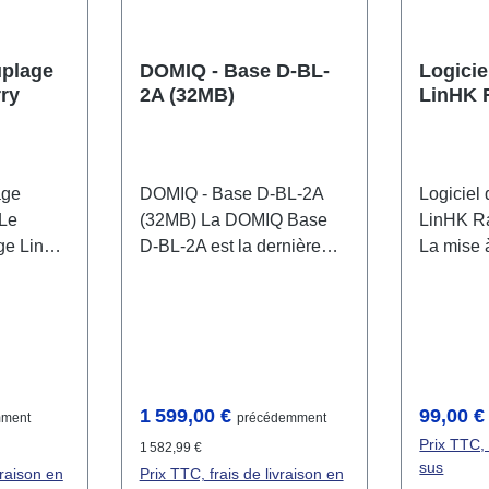
uplage
DOMIQ - Base D-BL-
Logicie
ry
2A (32MB)
LinHK 
Upgrad
age
DOMIQ - Base D-BL-2A
Logiciel
Le
(32MB) La DOMIQ Base
LinHK R
age LinHK
D-BL-2A est la dernière
La mise 
t une
génération du module de
logiciel
pour
gestion pour
pour Ras
systèmes
l'automatisation des
passer d
bâtiments. Avec 32 Mo de
Fritzbox 
re les
mémoire, elle offre des
Raspberry
us série
fonctionnalités avancées
les fonct
Prix régulier :
Prix régu
1 599,00 €
99,00 
mment
précédemment
ssiter de
et une interface utilisateur
logiciel d
Prix TTC, 
1 582,99 €
logiciel
améliorée. Elle permet de
les possi
sus
vraison en
Prix TTC, frais de livraison en
alités
créer des règles et des
d'intégra