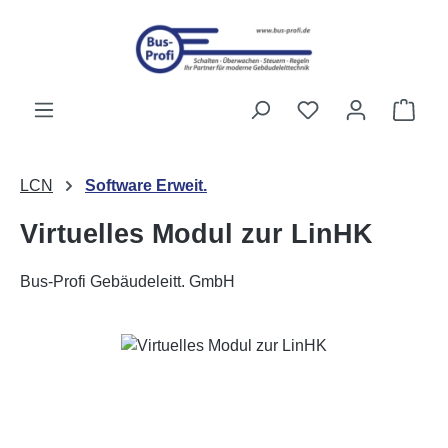
Zum Hauptinhalt springen
Du hast 0 Produk
Ware
LCN
Software Erweit.
Virtuelles Modul zur LinHK
Bus-Profi Gebäudeleitt. GmbH
Bildergalerie überspringen