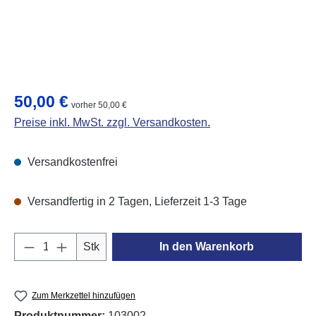
Regulärer Preis:
50,00 €
vorher 50,00 €
Preise inkl. MwSt. zzgl. Versandkosten.
Versandkostenfrei
Versandfertig in 2 Tagen, Lieferzeit 1-3 Tage
Produkt Anzahl: Gib den gewünschten Wert e
Stk
In den Warenkorb
Zum Merkzettel hinzufügen
Produktnummer:
103002