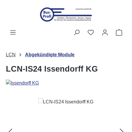
Zum Hauptinhalt springen
Du hast 0 Produk
Ware
LCN
Abgekündigte Module
LCN-IS24 Issendorff KG
Bildergalerie überspringen