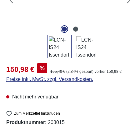
Verkaufspreis:
%
150,98 €
Regulärer Preis:
155,40 €
(2.84% gespart)
vorher 150,98 €
Preise inkl. MwSt. zzgl. Versandkosten.
Nicht mehr verfügbar
Zum Merkzettel hinzufügen
Produktnummer:
203015