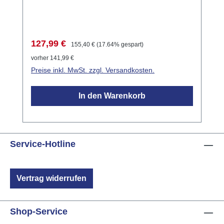
den 24V LCN-Bus an den Zweidrahtbus und
verstärkt das Bussignal, was eine
Reichweitenverlängerung von bis zu 1 km
ermöglicht.
Verkaufspreis:
Regulärer Preis:
127,99 €
155,40 €
(17.64% gespart)
vorher 141,99 €
Preise inkl. MwSt. zzgl. Versandkosten.
In den Warenkorb
Service-Hotline
Vertrag widerrufen
Shop-Service