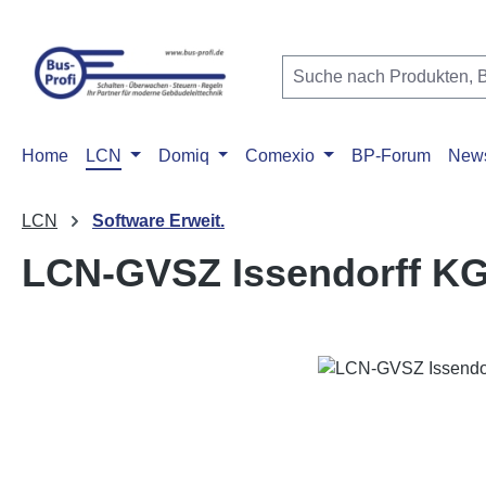
m Hauptinhalt springen
Zur Suche springen
Zur Hauptnavigation springen
Home
LCN
Domiq
Comexio
BP-Forum
New
LCN
Software Erweit.
LCN-GVSZ Issendorff K
Bildergalerie überspringen