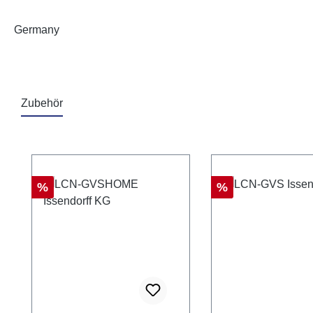
Germany
Zubehör
Produktgalerie überspringen
Rabatt
Rabatt
%
%