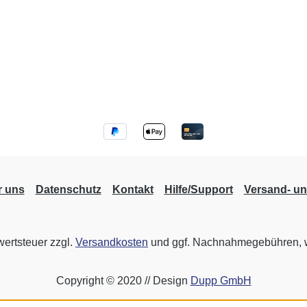
heits-
systeme
eller
und
hen
r uns
Datenschutz
Kontakt
Hilfe/Support
Versand- u
wertsteuer zzgl.
Versandkosten
und ggf. Nachnahmegebühren, w
Copyright © 2020 // Design
Dupp GmbH