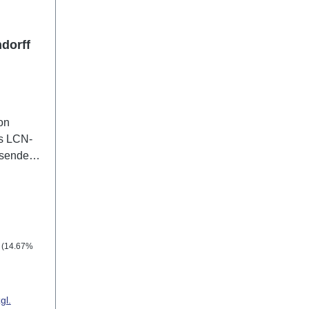
dorff
on
s LCN-
ssendes
ntrum,
g und
ahezu
N-
ebäuden
 Preis:
(14.67%
t. Es
 wie
entrale
gl.