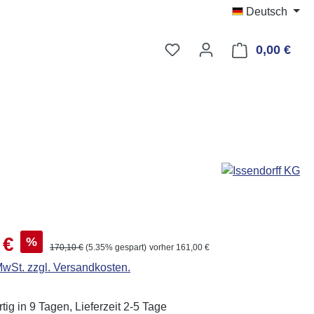
Deutsch
Du hast 0 Produkte auf d
0,00 €
Ware
s:
 €
%
Regulärer Preis:
170,10 €
(5.35% gespart)
vorher 161,00 €
 MwSt. zzgl. Versandkosten.
ig in 9 Tagen, Lieferzeit 2-5 Tage