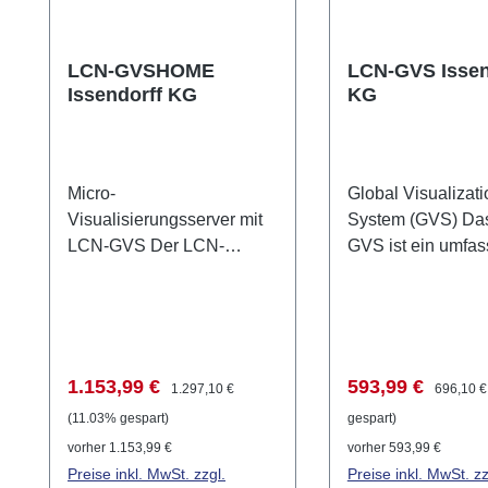
LCN-GVSHOME
LCN-GVS Issen
Issendorff KG
KG
Micro-
Global Visualizati
Visualisierungsserver mit
System (GVS) Da
LCN-GVS Der LCN-
GVS ist ein umfa
GVSHOME ist ein
Visualisierungsze
hochentwickelter Micro-
das die Steuerun
Visualisierungsserver, der
Verwaltung von n
speziell für die zentrale
unbegrenzten LC
Steuerung von Gebäuden
Systemen und G
Verkaufspreis:
Regulärer Preis:
Verkaufspreis:
Regulärer
1.153,99 €
593,99 €
1.297,10 €
696,10 €
konzipiert wurde.
weltweit ermöglich
(11.03% gespart)
gespart)
Ausgestattet mit dem LCN-
bietet Funktionen
vorher 1.153,99 €
vorher 593,99 €
GVS (Globales
Datensammlung, z
Preise inkl. MwSt. zzgl.
Preise inkl. MwSt. zz
Visualisierungs-System)
Zugangskontrolle,