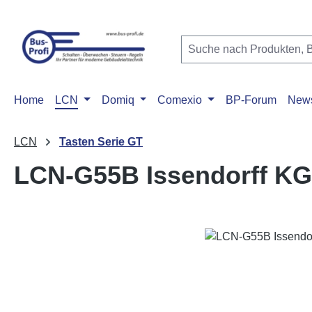
m Hauptinhalt springen
Zur Suche springen
Zur Hauptnavigation springen
Home
LCN
Domiq
Comexio
BP-Forum
New
LCN
Tasten Serie GT
LCN-G55B Issendorff KG
Bildergalerie überspringen