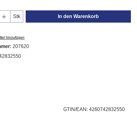
Anzahl: Gib den gewünschten Wert ein oder
Stk
In den Warenkorb
tel hinzufügen
mmer:
207620
42832550
GTIN/EAN: 4260742832550