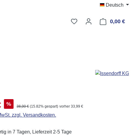
Deutsch
Du hast 0 Produkte auf d
0,00 €
Ware
s:
€
%
Regulärer Preis:
38,00 €
(15.82% gespart)
vorher 33,99 €
 MwSt. zzgl. Versandkosten.
ig in 7 Tagen, Lieferzeit 2-5 Tage