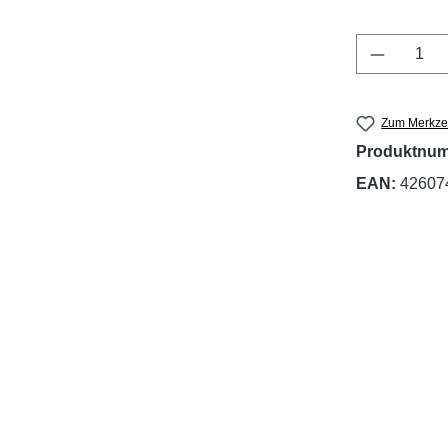
Produkt 
Zum Merkzet
Produktnu
EAN:
42607